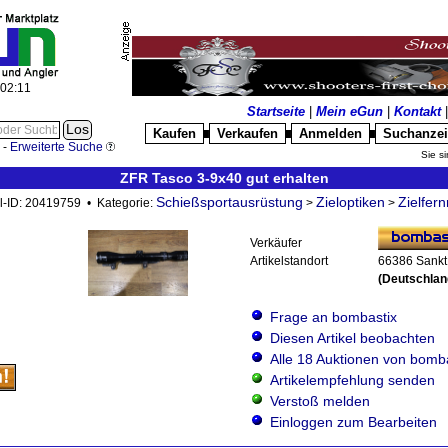
:02:12
Startseite
|
Mein eGun
|
Kontakt
Kaufen
Verkaufen
Anmelden
Suchanze
█
█
█
-
Erweiterte Suche
Sie si
ZFR Tasco 3-9x40 gut erhalten
Schießsportausrüstung
Zieloptiken
Zielfern
el-ID: 20419759 • Kategorie:
>
>
Verkäufer
Artikelstandort
66386 Sankt 
(Deutschlan
Frage an bombastix
Diesen Artikel beobachten
Alle 18 Auktionen von bomb
Artikelempfehlung senden
Verstoß melden
Einloggen zum Bearbeiten