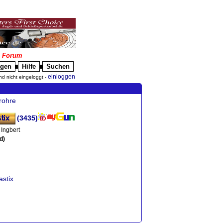
|
Forum
igen
Hilfe
Suchen
█
█
einloggen
nd nicht eingeloggt -
rohre
(3435)
Ingbert
d)
astix