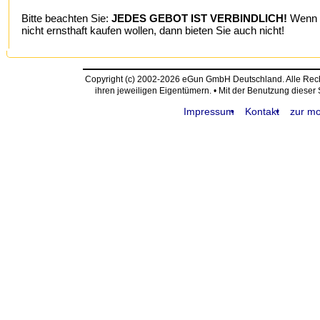
Bitte beachten Sie:
JEDES GEBOT IST VERBINDLICH!
Wenn S
nicht ernsthaft kaufen wollen, dann bieten Sie auch nicht!
Copyright (c) 2002-2026 eGun GmbH Deutschland. Alle Re
ihren jeweiligen Eigentümern. • Mit der Benutzung dieser
Impressum
Kontakt
zur mo
request time: 0.004322 sec - runtime: 0.037808 sec