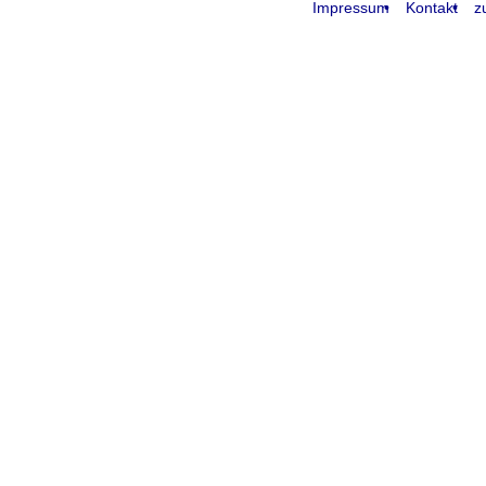
Impressum
Kontakt
z
request time: 0.004496 sec - runtime: 0.024485 sec