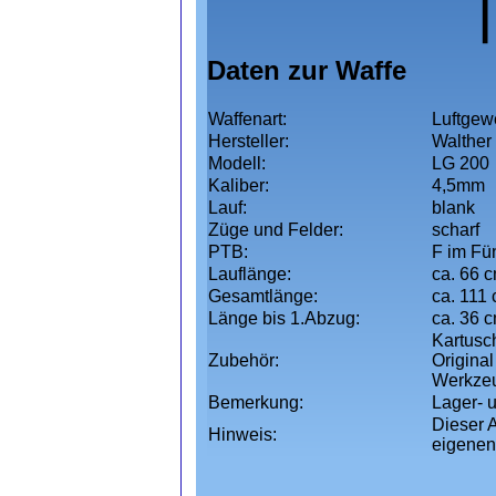
Daten zur Waffe
Waffenart:
Luftgew
Hersteller:
Walther
Modell:
LG 200
Kaliber:
4,5mm
Lauf:
blank
Züge und Felder:
scharf
PTB:
F im Fü
Lauflänge:
ca. 66 
Gesamtlänge:
ca. 111
Länge bis 1.Abzug:
ca. 36 
Kartusch
Zubehör:
Original
Werkzeu
Bemerkung:
Lager- 
Dieser A
Hinweis:
eigenen