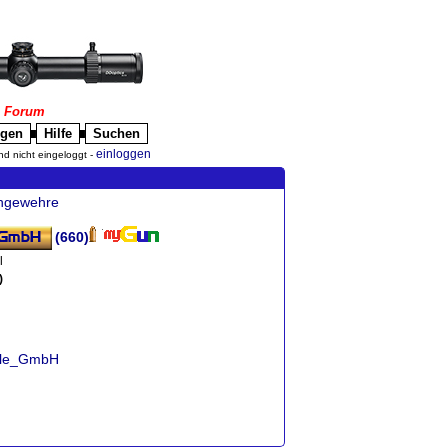
|
Forum
igen
Hilfe
Suchen
█
█
einloggen
nd nicht eingeloggt -
chgewehre
(660)
l
)
urle_GmbH