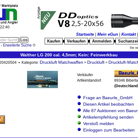
:22:42
Startseite
|
Mein eGun
|
Kontakt
Kaufen
Verkaufen
Anmelden
Suchanze
█
█
█
-
Erweiterte Suche
Sie si
Walther LG 200 cal. 4,5mm; Kein: Feinwerkbau
Druckluft Matchwaffen
Druckluft
Druckluft-Mat
: 20420504 • Kategorie:
>
>
Verkäufer
Artikelstandort
89346 Biberta
(Deutschland
Frage an Baeurle_GmbH
Diesen Artikel beobachten
Alle 87 Auktionen von Bae
Artikelempfehlung senden
Verstoß melden
Einloggen zum Bearbeiten