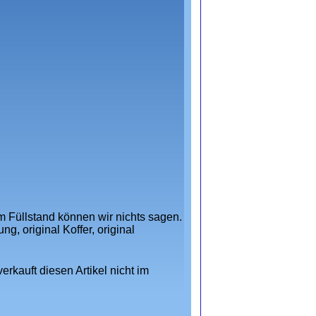
um Füllstand können wir nichts sagen.
g, original Koffer, original
rkauft diesen Artikel nicht im