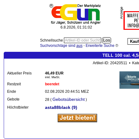
6.8.2026, 01:31:05
Schnellsuche
Kauf
Suchvorschläge sind
aus
-
Erweiterte Suche
TELL 100 cal. 4,
Artikel-ID: 20420511 • Kat
Aktueller Preis
46,49 EUR
inkl. MwSt.
Restzeit
beendet
Ende
02.08.2026 20:44:51 MEZ
Gebotsübersicht
Gebote
28 (
)
asta88black
(9)
Höchstbieter