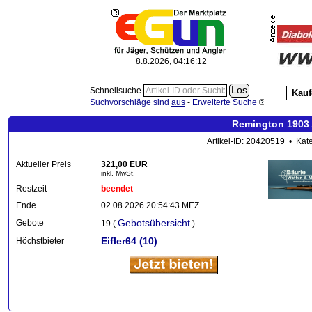
8.8.2026, 04:16:14
Schnellsuche
Kauf
Suchvorschläge sind
aus
-
Erweiterte Suche
Remington 1903 A
Artikel-ID: 20420519 • Kat
Aktueller Preis
321,00 EUR
inkl. MwSt.
Restzeit
beendet
Ende
02.08.2026 20:54:43 MEZ
Gebotsübersicht
Gebote
19 (
)
Eifler64
(10)
Höchstbieter