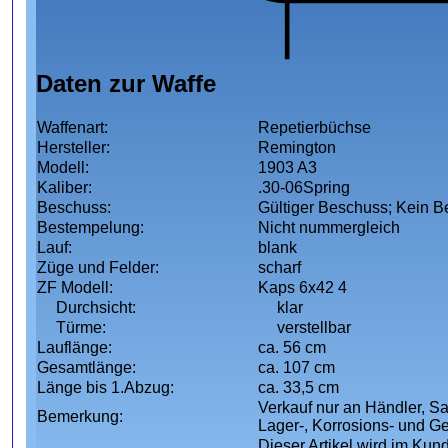
Daten zur Waffe
Waffenart:
Repetierbüchse
Hersteller:
Remington
Modell:
1903 A3
Kaliber:
.30-06Spring
Beschuss:
Gültiger Beschuss; Kein 
Bestempelung:
Nicht nummergleich
Lauf:
blank
Züge und Felder:
scharf
ZF Modell:
Kaps 6x42 4
Durchsicht:
klar
Türme:
verstellbar
Lauflänge:
ca. 56 cm
Gesamtlänge:
ca. 107 cm
Länge bis 1.Abzug:
ca. 33,5 cm
Verkauf nur an Händler, Sa
Bemerkung:
Lager-, Korrosions- und G
Dieser Artikel wird im Kun