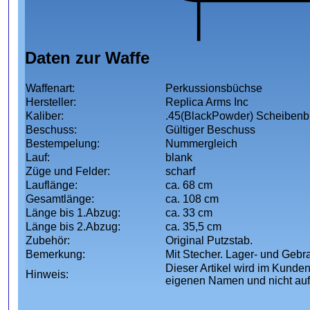
Daten zur Waffe
Waffenart:
Perkussionsbüchse
Hersteller:
Replica Arms Inc
Kaliber:
.45(BlackPowder) Scheiben
Beschuss:
Gültiger Beschuss
Bestempelung:
Nummergleich
Lauf:
blank
Züge und Felder:
scharf
Lauflänge:
ca. 68 cm
Gesamtlänge:
ca. 108 cm
Länge bis 1.Abzug:
ca. 33 cm
Länge bis 2.Abzug:
ca. 35,5 cm
Zubehör:
Original Putzstab.
Bemerkung:
Mit Stecher. Lager- und Geb
Dieser Artikel wird im Kunden
Hinweis:
eigenen Namen und nicht au