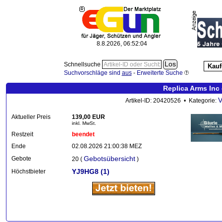
8.8.2026, 06:52:06
Schnellsuche
Kauf
Suchvorschläge sind
aus
-
Erweiterte Suche
Replica Arms Inc
V
Artikel-ID: 20420526 • Kategorie:
Aktueller Preis
139,00 EUR
inkl. MwSt.
Restzeit
beendet
Ende
02.08.2026 21:00:38 MEZ
Gebotsübersicht
Gebote
20 (
)
YJ9HG8
(1)
Höchstbieter