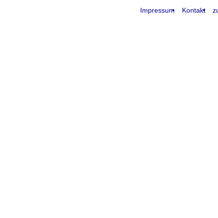
Impressum
Kontakt
z
request time: 0.005764 sec - runtime: 0.048126 sec