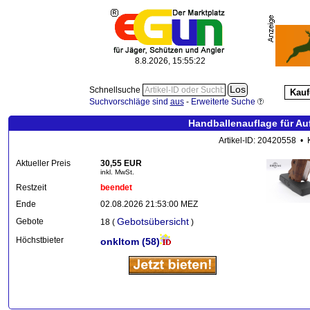
8.8.2026, 15:55:23
Schnellsuche
Kauf
Suchvorschläge sind
aus
-
Erweiterte Suche
Handballenauflage für Au
Artikel-ID: 20420558 • 
Aktueller Preis
30,55 EUR
inkl. MwSt.
Restzeit
beendet
Ende
02.08.2026 21:53:00 MEZ
Gebotsübersicht
Gebote
18 (
)
Höchstbieter
onkltom
(58)