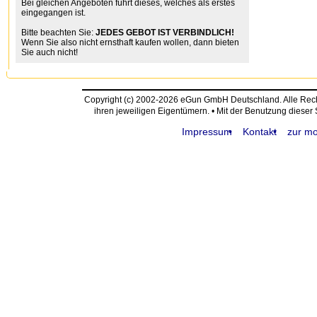
Bei gleichen Angeboten führt dieses, welches als erstes
eingegangen ist.
Bitte beachten Sie:
JEDES GEBOT IST VERBINDLICH!
Wenn Sie also nicht ernsthaft kaufen wollen, dann bieten
Sie auch nicht!
Copyright (c) 2002-2026 eGun GmbH Deutschland. Alle Re
ihren jeweiligen Eigentümern. • Mit der Benutzung dieser
Impressum
Kontakt
zur mo
request time: 0.004438 sec - runtime: 0.039351 sec