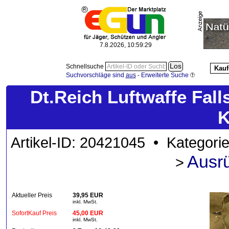
7.8.2026, 10:59:30
Schnellsuche
Kauf
Suchvorschläge sind
aus
-
Erweiterte Suche
Dt.Reich Luftwaffe Fal
K
Artikel-ID: 20421045 • Kategori
Ausr
>
Aktueller Preis
39,95 EUR
inkl. MwSt.
SofortKauf Preis
45,00 EUR
inkl. MwSt.