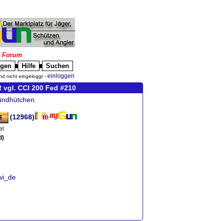
|
Forum
igen
Hilfe
Suchen
█
█
einloggen
nd nicht eingeloggt -
vgl. CCI 200 Fed #210
ündhütchen
(12968)
el
d)
iwi_de