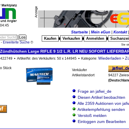
:04:46
Startseite
|
Mein eGun
|
Kontakt
Kaufen
Verkaufen
Anmelden
Suchanze
█
█
█
-
Erweiterte Suche
Sie si
ündhütchen Large RIFLE 9 1/2 L.R. LR NEU SOFORT LIEFERBAR 
Wiederladen
Z
20422749 • ArtikelNr. des Verkäufers: 50 x 144945 • Kategorie:
>
ro Stück
Verkäufer
Artikelstandort
94227 Zwies
(Deutschlan
Frage an jafiwi_de
Diesen Artikel beobachten
Alle 2359 Auktionen von jaf
Artikelempfehlung senden
Verstoß melden
Einloggen zum Bearbeiten