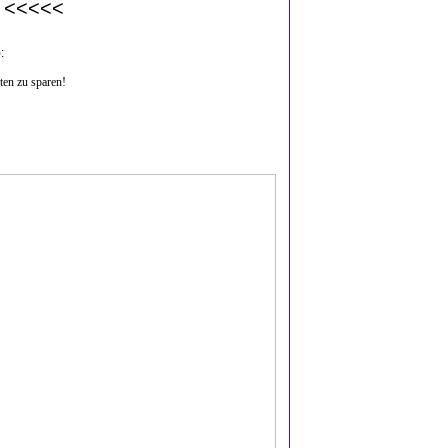
! <<<<<
:
en zu sparen!