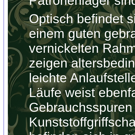
Patronenlager sin
Optisch befindet s
einem guten gebr
vernickelten Rahm
zeigen altersbed
leichte Anlaufstel
Läufe weist ebenfa
Gebrauchsspuren 
Kunststoffgriffsch