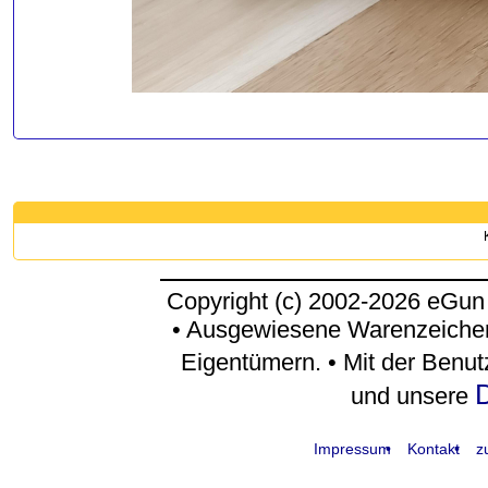
Copyright (c) 2002-2026 eGun
• Ausgewiesene Warenzeichen
Eigentümern. • Mit der Benu
D
und unsere
Impressum
Kontakt
z
request time: 0.004186 sec - runtime: 0.045178 sec