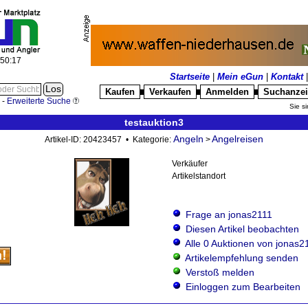
:50:17
Startseite
|
Mein eGun
|
Kontakt
Kaufen
Verkaufen
Anmelden
Suchanze
█
█
█
-
Erweiterte Suche
Sie si
testauktion3
Angeln
Angelreisen
Artikel-ID: 20423457 • Kategorie:
>
Verkäufer
Artikelstandort
Frage an jonas2111
Diesen Artikel beobachten
Alle 0 Auktionen von jonas2
Artikelempfehlung senden
Verstoß melden
Einloggen zum Bearbeiten