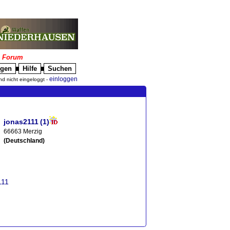
|
Forum
igen
Hilfe
Suchen
█
█
einloggen
nd nicht eingeloggt -
jonas2111
(1)
66663 Merzig
(Deutschland)
111