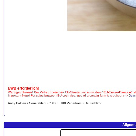
EWB erforderlich!
Wichtiger Hinweis! Der Verkauf zwischen EU-Staaten muss mit dem "
EU-Export-Formular
" a
Important Note! For sales between EU countries, use of a certain form is required. (-->
Down
Andy Holden • Senefelder Str.19 • 33100 Paderborn • Deutschland
Allgeme