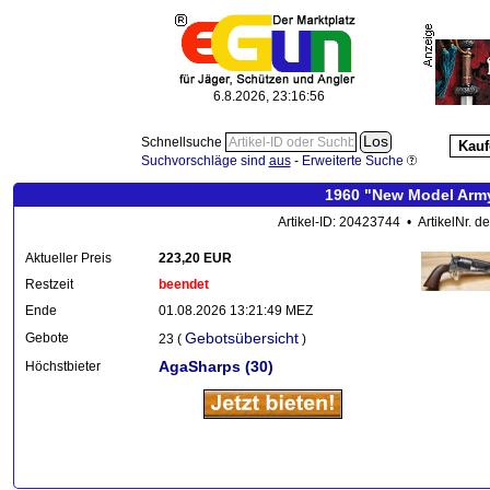
6.8.2026, 23:16:58
Schnellsuche
Kauf
Suchvorschläge sind
aus
-
Erweiterte Suche
1960 "New Model Army
Artikel-ID: 20423744 • ArtikelNr. d
Aktueller Preis
223,20 EUR
Restzeit
beendet
Ende
01.08.2026 13:21:49 MEZ
Gebotsübersicht
Gebote
23 (
)
AgaSharps
(30)
Höchstbieter