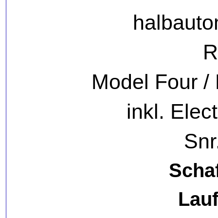
halbauto
R
Model Four /
inkl. Ele
Snr
Scha
Lau