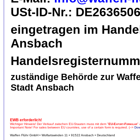
USt-ID-Nr.:
DE263650
eingetragen im Hande
Ansbach
Handelsregisternumm
zuständige Behörde zur Waff
Stadt Ansbach
EWB erforderlich!
Wichtiger Hinweis! Der Verkauf zwischen EU-Staaten muss mit dem "
EU-Export-Formular
"
Important Note! For sales between EU countries, use of a certain form is required. (-->
Dow
Waffen Flühr GmbH • Wolfartswinden 11 • 91522 Ansbach • Deutschland