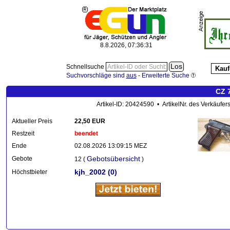
8.8.2026, 07:36:32
Schnellsuche
Kauf
Suchvorschläge sind
aus
-
Erweiterte Suche
CZ 7
Artikel-ID: 20424590 • ArtikelNr. des Verkäufe
Aktueller Preis
22,50 EUR
Restzeit
beendet
Ende
02.08.2026 13:09:15 MEZ
Gebotsübersicht
Gebote
12 (
)
kjh_2002
(0)
Höchstbieter