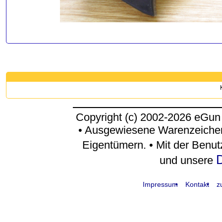
Copyright (c) 2002-2026 eGun
• Ausgewiesene Warenzeichen
Eigentümern. • Mit der Benu
D
und unsere
Impressum
Kontakt
z
request time: 0.004484 sec - runtime: 0.043403 sec