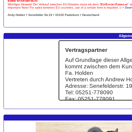
EWB erforderlich!
Wichtiger Hinweis! Der Verkauf zwischen EU-Staaten muss mit dem "
EU-Export-Formular
" a
Important Note! For sales between EU countries, use of a certain form is required. (-->
Down
Andy Holden • Senefelder Str.19 • 33100 Paderborn • Deutschland
Allgeme