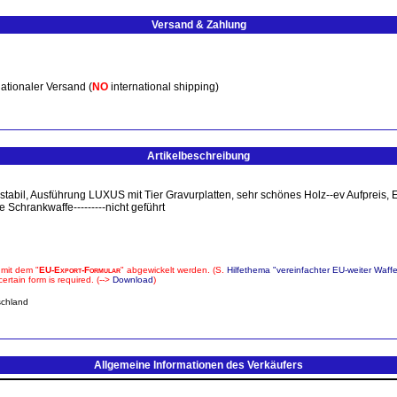
Versand & Zahlung
ationaler Versand (
NO
international shipping)
Artikelbeschreibung
bil, Ausführung LUXUS mit Tier Gravurplatten, sehr schönes Holz--ev Aufpreis, Ein
e Schrankwaffe---------nicht geführt
 mit dem "
EU-Export-Formular
" abgewickelt werden. (S.
Hilfethema "vereinfachter EU-weiter Waff
rtain form is required. (-->
Download
)
schland
Allgemeine Informationen des Verkäufers