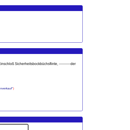
schloß Sicherheitsbockbüchsflinte, ----------der
enverkauf"
)