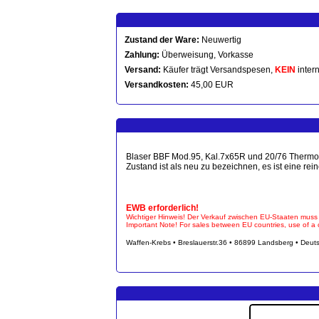
Zustand der Ware:
Neuwertig
Zahlung:
Überweisung, Vorkasse
Versand:
Käufer trägt Versandspesen,
KEIN
intern
Versandkosten:
45,00 EUR
Blaser BBF Mod.95, Kal.7x65R und 20/76 Thermosta
Zustand ist als neu zu bezeichnen, es ist eine rein
EWB erforderlich!
Wichtiger Hinweis! Der Verkauf zwischen EU-Staaten muss
Important Note! For sales between EU countries, use of a ce
Waffen-Krebs • Breslauerstr.36 • 86899 Landsberg • Deut