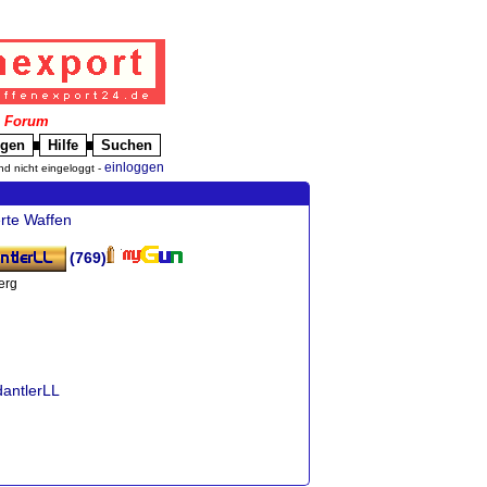
|
Forum
igen
Hilfe
Suchen
█
█
einloggen
nd nicht eingeloggt -
rte Waffen
(769)
erg
dantlerLL