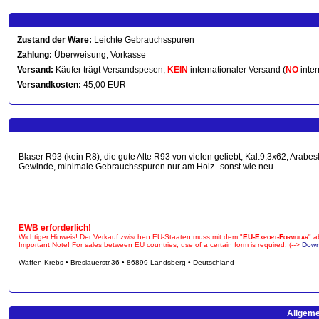
Zustand der Ware:
Leichte Gebrauchsspuren
Zahlung:
Überweisung, Vorkasse
Versand:
Käufer trägt Versandspesen,
KEIN
internationaler Versand (
NO
inter
Versandkosten:
45,00 EUR
Blaser R93 (kein R8), die gute Alte R93 von vielen geliebt, Kal.9,3x62, Arabe
Gewinde, minimale Gebrauchsspuren nur am Holz--sonst wie neu.
EWB erforderlich!
Wichtiger Hinweis! Der Verkauf zwischen EU-Staaten muss mit dem "
EU-Export-Formular
" a
Important Note! For sales between EU countries, use of a certain form is required. (-->
Down
Waffen-Krebs • Breslauerstr.36 • 86899 Landsberg • Deutschland
Allgeme