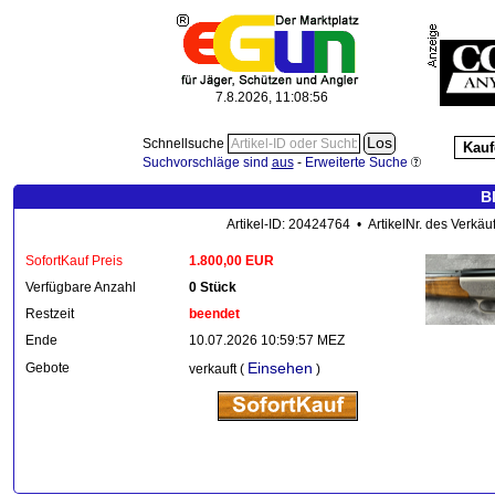
7.8.2026, 11:08:57
Schnellsuche
Kauf
Suchvorschläge sind
aus
-
Erweiterte Suche
B
Artikel-ID: 20424764 • ArtikelNr. des Verkäu
SofortKauf Preis
1.800,00 EUR
Verfügbare Anzahl
0 Stück
Restzeit
beendet
Ende
10.07.2026 10:59:57 MEZ
Einsehen
Gebote
verkauft (
)