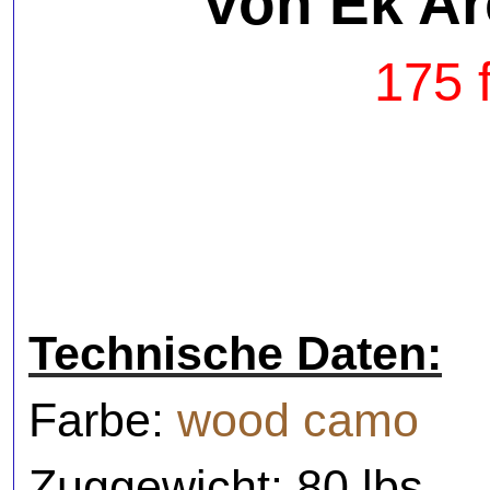
von Ek A
175 
Technische Daten:
Farbe:
wood camo
Zuggewicht: 80 lbs