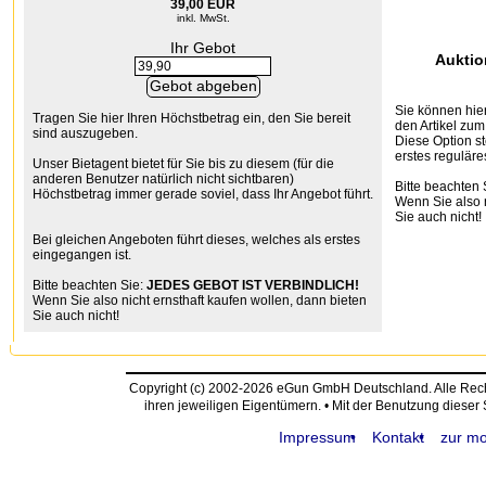
39,00 EUR
inkl. MwSt.
Ihr Gebot
Auktio
Sie können hier
Tragen Sie hier Ihren Höchstbetrag ein, den Sie bereit
den Artikel zum
sind auszugeben.
Diese Option st
erstes reguläre
Unser Bietagent bietet für Sie bis zu diesem (für die
anderen Benutzer natürlich nicht sichtbaren)
Bitte beachten 
Höchstbetrag immer gerade soviel, dass Ihr Angebot führt.
Wenn Sie also n
Sie auch nicht!
Bei gleichen Angeboten führt dieses, welches als erstes
eingegangen ist.
Bitte beachten Sie:
JEDES GEBOT IST VERBINDLICH!
Wenn Sie also nicht ernsthaft kaufen wollen, dann bieten
Sie auch nicht!
Copyright (c) 2002-2026 eGun GmbH Deutschland. Alle Re
ihren jeweiligen Eigentümern. • Mit der Benutzung dieser
Impressum
Kontakt
zur mo
request time: 0.004601 sec - runtime: 0.026640 sec