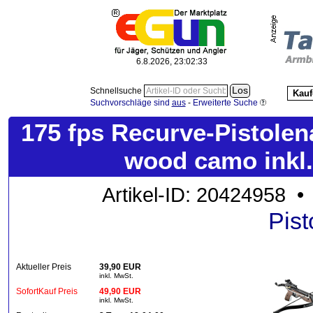
6.8.2026, 23:02:34
Schnellsuche
Kauf
Suchvorschläge sind
aus
-
Erweiterte Suche
175 fps Recurve-Pistole
wood camo inkl.
Artikel-ID: 20424958 •
Pis
Aktueller Preis
39,90 EUR
inkl. MwSt.
SofortKauf Preis
49,90 EUR
inkl. MwSt.