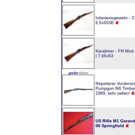
Infanteriegewehr - C
6,5x55SE
Karabiner - FN Mod.
| 7,65x53
große
Bilder
Repetierer Vordersc
Pumpgun IMI Timber 
1989, sehr selten!
US Rifle M1 Garand
06 Springfield