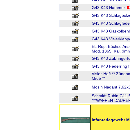
G43 K43 Hammer
G43 K43 Schlagbolz
G43 K43 Schlagfede
G43 K43 Gaskolben
G43 K43 Visierklapp
EL-Rep. Büchse Ans
Mod. 1365, Kal. 9mm
G43 K43 Zubringerf
G43 K43 Federring f
Visier-Heft ** Zünd
M/65 **
Mosin Nagant 7,62x
Schmidt Rubin G11 S
***WAFFEN-DAURER
Infanteriegewehr 