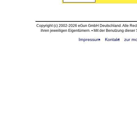
Copyright (c) 2002-2026 eGun GmbH Deutschland. Alle Re
ihren jeweiligen Eigentümern. • Mit der Benutzung dieser
Impressum
Kontakt
zur mo
request time: 0.003691 sec - runtime: 0.400614 sec