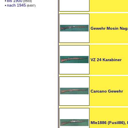
bis 1900
•
(3503)
nach 1945
•
(6497)
Gewehr Mosin Naga
VZ 24 Karabiner
Carcano Gewehr
Mle1886 (Fusil86),