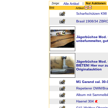
Zeige:
Alle Artikel
|
Nur Auktionen
Bild
Artikel
Scharfschützen K98 
Brasil 1908/34 ZBR
Jägerbüchse Mod. 6
unbefummelter, gu
Jägerbüchse Mod. 6
BIETEN! Hier nur zu
Originalauktion
M1 Garand cal. 30-0
Repetierer DWM/Bras
Album mit Sammelbi
Haenel 304
G41 Walther Oberri