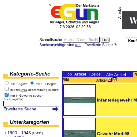
7.8.2026, 02:39:56
Schnellsuche
Kauf
Suchvorschläge sind
aus
-
Erweiterte Suche
Kategorie-Suche
Top
Artikel
|| Zeige:
Alle Artikel
|
N
Bild
Artikel
alle Begriffe
mind. 1 Begriff
in Titel
UND
Beschreibung suchen
nur in
Gewehre
suchen
Suchbegriff(e)
Infanteriegewehr 
Erweiterte Suche
Unterkategorien
1900 - 1945
•
Gewehr Mod.98
(18431)