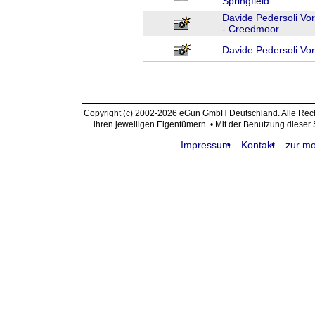
Springfield
Davide Pedersoli Vo
- Creedmoor
Davide Pedersoli Vo
Copyright (c) 2002-2026 eGun GmbH Deutschland. Alle Re
ihren jeweiligen Eigentümern. • Mit der Benutzung dieser
Impressum
Kontakt
zur mo
request time: 0.004142 sec - runtime: 0.043773 sec