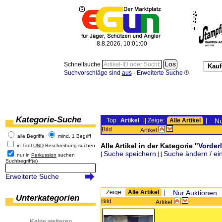
8.8.2026, 10:01:00
Schnellsuche
Kauf
Suchvorschläge sind
aus
-
Erweiterte Suche
Kategorie-Suche
Top
Artikel
|| Zeige:
Alle Artikel
|
Nu
Bild
Artikel
alle Begriffe
mind. 1 Begriff
Alle Artikel in der Kategorie "
Vorder
in Titel
UND
Beschreibung suchen
Suche speichern
Suche ändern / ei
[
] [
nur in
Perkussion
suchen
Suchbegriff(e)
Erweiterte Suche
Zeige:
Alle Artikel
|
Nur Auktionen
Unterkategorien
Bild
Artikel
Keine weiteren