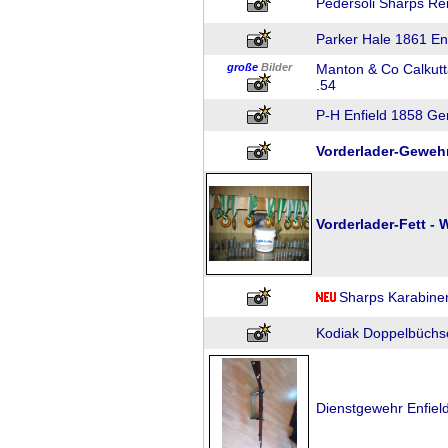
Pedersoli Sharps Rei
Parker Hale 1861 En
große
Bilder
Manton & Co Calkutt
.54
P-H Enfield 1858 Ge
Vorderlader-Gewehr
Vorderlader-Fett -
Sharps Karabiner
Kodiak Doppelbüchse
Dienstgewehr Enfiel