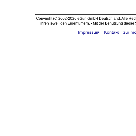
Copyright (c) 2002-2026 eGun GmbH Deutschland. Alle Re
ihren jeweiligen Eigentümern. • Mit der Benutzung dieser
Impressum
Kontakt
zur mo
request time: 0.003677 sec - runtime: 0.049994 sec