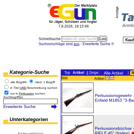
7.8.2026, 18:15:46
Schnellsuche
Kauf
Suchvorschläge sind
aus
-
Erweiterte Suche
Kategorie-Suche
Top
Artikel
|| Zeige:
Alle Artikel
|
N
Bild
Artikel
alle Begriffe
mind. 1 Begriff
in Titel
UND
Beschreibung suchen
nur in
Perkussion
suchen
Perkussionsgewehr 
Suchbegriff(e)
Enfield M1853 "3-Ban
Erweiterte Suche
Unterkategorien
Perkussionsbüchse 
RIFLE.45" (Italien)
Keine weiteren