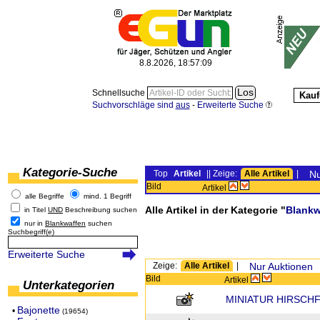
8.8.2026, 18:57:09
Schnellsuche
Kauf
Suchvorschläge sind
aus
-
Erweiterte Suche
Kategorie-Suche
Top
Artikel
|| Zeige:
Alle Artikel
|
Nu
Bild
Artikel
alle Begriffe
mind. 1 Begriff
Alle Artikel in der Kategorie "
Blankw
in Titel
UND
Beschreibung suchen
nur in
Blankwaffen
suchen
Suchbegriff(e)
Erweiterte Suche
Zeige:
Alle Artikel
|
Nur Auktionen
Bild
Artikel
Unterkategorien
MINIATUR HIRSCH
Bajonette
•
(19654)