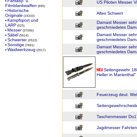
Fantasy- u.
•
US Piloten Messer V
Filmblankwaffen
(995)
Historische
•
Altes Schwert
Originale
(19333)
Kampfsport und
•
Damast Messer sehr
LARP
(525)
geschmiedetes Dama
Messer
•
(37096)
Damast Messer sehr
Säbel
•
(5614)
geschmiedetes Dama
Schwerter
•
(3522)
Sonstige
•
(7691)
Damast Messer sehr
Waidwerkzeug
•
(2617)
geschmiedetes Dama
Seitengewehr 188
Heller in Marienthal"
Feuerzeug deut. We
Seitengewehrscheid
Taschenmesser Do1
Jagdmesser Fahrten