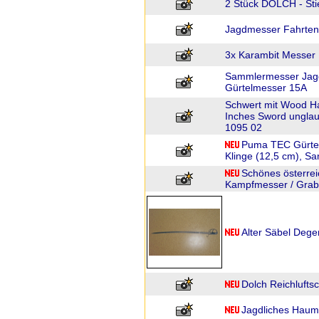
2 Stück DOLCH - Stie
Jagdmesser Fahrten
3x Karambit Messer
Sammlermesser Jag
Gürtelmesser 15A
Schwert mit Wood 
Inches Sword unglau
1095 02
Puma TEC Gürtel
Klinge (12,5 cm), S
Schönes österrei
Kampfmesser / Grabe
Alter Säbel Dege
Dolch Reichluftsc
Jagdliches Haum