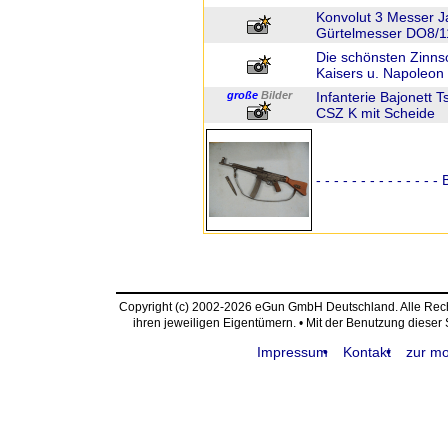
Konvolut 3 Messer 
Gürtelmesser DO8/1
Die schönsten Zinns
Kaisers u. Napoleon
große
Bilder
Infanterie Bajonett 
CSZ K mit Scheide
- - - - - - - - - - - - 
Copyright (c) 2002-2026 eGun GmbH Deutschland. Alle Re
ihren jeweiligen Eigentümern. • Mit der Benutzung dieser
Impressum
Kontakt
zur mo
request time: 0.003691 sec - runtime: 0.366703 sec