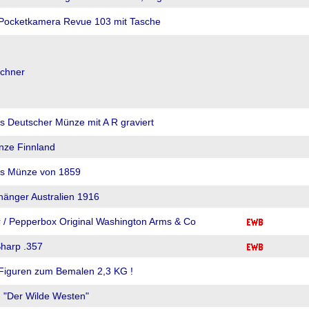
Pocketkamera Revue 103 mit Tasche
uchner
s Deutscher Münze mit A R graviert
nze Finnland
us Münze von 1859
hänger Australien 1916
r / Pepperbox Original Washington Arms & Co
Sharp .357
 Figuren zum Bemalen 2,3 KG !
 "Der Wilde Westen"