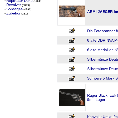
Replikate/ Deko
•
(1164)
Revolver
•
(3849)
Sonstiges
•
(4996)
ARMI JAEGER im 
Zubehör
•
(2318)
Dia Fotoscanner f
8 alte DDR NVA Me
6 alte Medaillen N
Silbermünze Deut
Silbermünze Deuts
Schwere 5 Mark S
Ruger Blackhawk 
9mmLuger
Konvolut Umlaufm