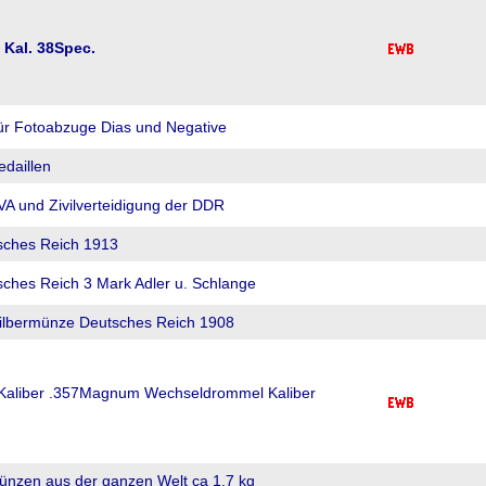
Kal. 38Spec.
ür Fotoabzuge Dias und Negative
daillen
VA und Zivilverteidigung der DDR
sches Reich 1913
ches Reich 3 Mark Adler u. Schlange
ilbermünze Deutsches Reich 1908
Kaliber .357Magnum Wechseldrommel Kaliber
ünzen aus der ganzen Welt ca 1,7 kg