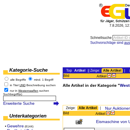
7.8.2026, 12
Schnellsuche
Suchvorschläge sind
aus
Kategorie-Suche
Top
Artikel
|| Zeige:
Alle Artikel
|
Bild
Artikel
alle Begriffe
mind. 1 Begriff
Alle Artikel in der Kategorie "
West
in Titel
UND
Beschreibung suchen
nur in
Westernwaffen
suchen
Suchbegriff(e)
Erweiterte Suche
Zeige:
Alle Artikel
|
Nur Auktione
Bild
Artikel
Unterkategorien
Eismaschine von U
Gewehre
•
(6144)