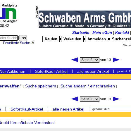
:30:42
Startseite
|
Mein eGun
|
Kontakt
Kaufen
Verkaufen
Anmelden
Suchanze
█
█
█
-
Erweiterte Suche
Sie si
von 13
Nur Auktionen
|
SofortKauf-Artikel
|
alle neuen Artikel
|
gesamt: 1
ernwaffen
"
Suche speichern
Suche ändern / einschränken
[
] [
]
von 13
n
|
SofortKauf-Artikel
|
alle neuen Artikel
|
gesamt: 325
nold fürs nächste Vereinsfest