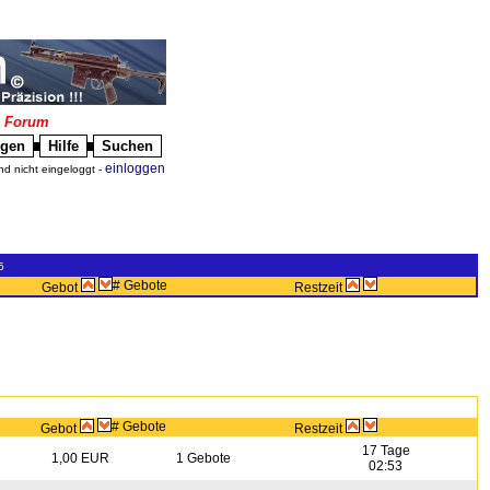
|
Forum
igen
Hilfe
Suchen
█
█
einloggen
nd nicht eingeloggt -
5
# Gebote
Gebot
Restzeit
# Gebote
Gebot
Restzeit
17 Tage
1,00 EUR
1 Gebote
02:53