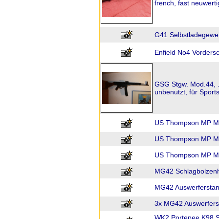
french, fast neuwert
G41 Selbstladegewe
Enfield No4 Vorders
GSG Stgw. Mod.44, 
unbenutzt, für Sport
US Thompson MP M1
US Thompson MP M1
US Thompson MP M1
MG42 Schlagbolzenh
MG42 Auswerferstan
3x MG42 Auswerfer
WK2 Portepee K98 S