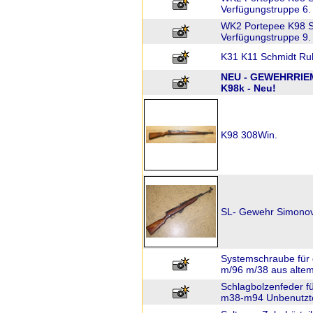
Verfügungstruppe 6.
WK2 Portepee K98 S
Verfügungstruppe 9.
K31 K11 Schmidt Ru
NEU - GEWEHRRI
K98k - Neu!
K98 308Win.
SL- Gewehr Simonov.
Systemschraube für
m/96 m/38 aus alte
Schlagbolzenfeder 
m38-m94 Unbenutzte