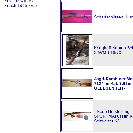
bis 1900
•
(3511)
nach 1945
•
(6507)
Scharfschützen Hus
Krieghoff Neptun Sei
22WMR 16/70
Jagd-Karabiner Ma
712" im Kal. 7,63
GELEGENHEIT-
- Neue Herstellung 
SPORTMATCH im Kali
Schweizer K31