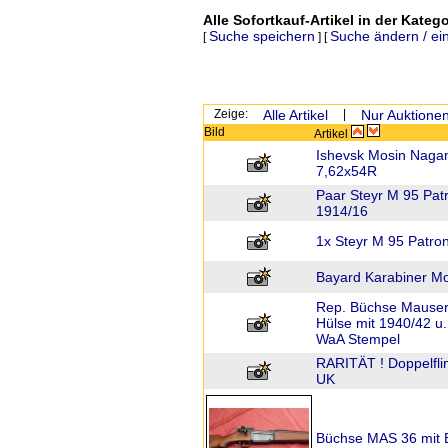
Alle Sofortkauf-Artikel in der Katego
Suche speichern
Suche ändern / ei
[
] [
Zeige:
Alle Artikel
|
Nur Auktione
Bild
Artikel
Ishevsk Mosin Nagan
7,62x54R
Paar Steyr M 95 Patr
1914/16
1x Steyr M 95 Patron
Bayard Karabiner M
Rep. Büchse Mauser 
Hülse mit 1940/42 u.
WaA Stempel
RARITÄT ! Doppelfl
UK
Büchse MAS 36 mit B