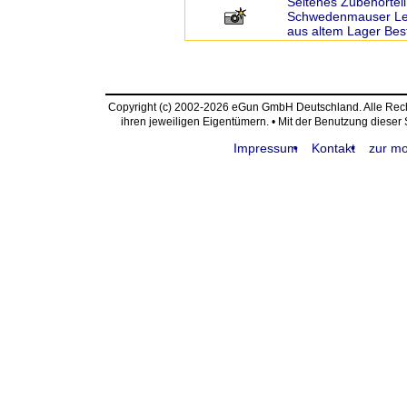
Seltenes Zubehörtei
Schwedenmauser Led
aus altem Lager Bes
Copyright (c) 2002-2026 eGun GmbH Deutschland. Alle Re
ihren jeweiligen Eigentümern. • Mit der Benutzung dieser
Impressum
Kontakt
zur mo
request time: 0.003916 sec - runtime: 0.478081 sec