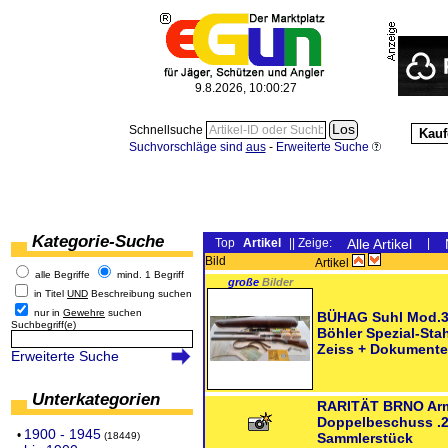
9.8.2026, 10:00:27
Schnellsuche
Kauf
Suchvorschläge sind
aus
-
Erweiterte Suche
Kategorie-Suche
Top
Artikel
|| Zeige:
Alle Artikel
|
Bild
Artikel
alle Begriffe
mind. 1 Begriff
große
Bilder
in Titel
UND
Beschreibung suchen
nur in
Gewehre
suchen
BÜHAG Suhl Mod.3
Suchbegriff(e)
Böhler Spezial-Sta
Zeiss + Dokumente
Erweiterte Suche
Unterkategorien
RARITÄT BRNO Arms
Doppelbeschuss .2
1900 - 1945
•
(18449)
Sammlerstück