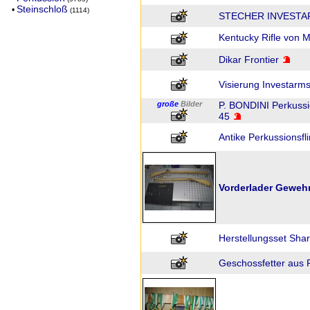
Steinschloß
•
(1114)
STECHER INVESTA
Kentucky Rifle von M
Dikar Frontier
Visierung Investarms
große
Bilder
P. BONDINI Perkussio
45
Antike Perkussionsfli
Vorderlader Geweh
Herstellungsset Sha
Geschossfetter aus Pl