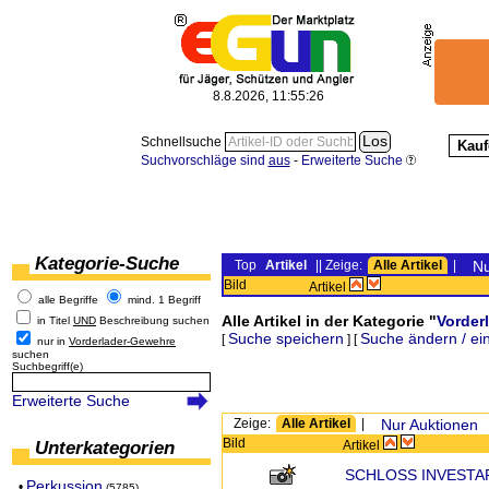
8.8.2026, 11:55:26
Schnellsuche
Kauf
Suchvorschläge sind
aus
-
Erweiterte Suche
Kategorie-Suche
Top
Artikel
|| Zeige:
Alle Artikel
|
Nu
Bild
Artikel
alle Begriffe
mind. 1 Begriff
Alle Artikel in der Kategorie "
Vorder
in Titel
UND
Beschreibung suchen
Suche speichern
Suche ändern / ei
[
] [
nur in
Vorderlader-Gewehre
suchen
Suchbegriff(e)
Erweiterte Suche
Zeige:
Alle Artikel
|
Nur Auktionen
Bild
Unterkategorien
Artikel
SCHLOSS INVESTA
Perkussion
•
(5785)