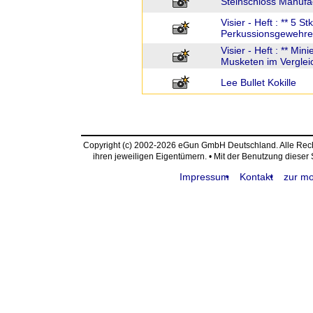
Steinschloss Manufa
Visier - Heft : ** 5 S
Perkussionsgewehre
Visier - Heft : ** Min
Musketen im Vergleic
Lee Bullet Kokille
Copyright (c) 2002-2026 eGun GmbH Deutschland. Alle Re
ihren jeweiligen Eigentümern. • Mit der Benutzung dieser
Impressum
Kontakt
zur mo
request time: 0.004035 sec - runtime: 0.057218 sec