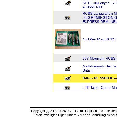
SET Full-Length | 7
#90565 NEU
RCBS Langwaffen Mat
.280 REMINGTON G
EXPRESS REM. NEU
458 Win Mag RCBS M
357 Magnum RCBS M
Matritzensatz 3er Sa
British
Dillon RL 550B Kom
LEE Taper Crimp Mat
Copyright (c) 2002-2026 eGun GmbH Deutschland. Alle Re
ihren jeweiligen Eigentümern. • Mit der Benutzung dieser