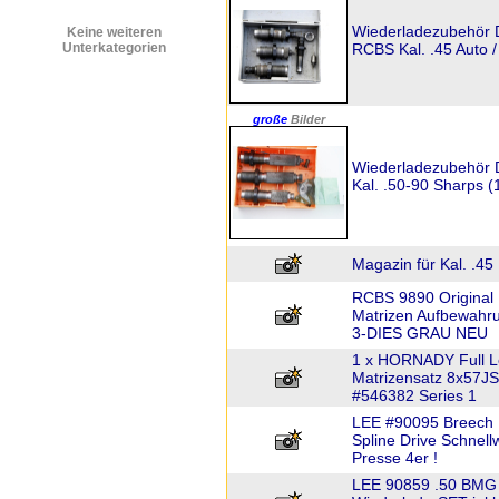
Wiederladezubehör 
Keine weiteren
Unterkategorien
RCBS Kal. .45 Auto 
große
Bilder
Wiederladezubehör 
Kal. .50-90 Sharps 
Magazin für Kal. .45
RCBS 9890 Origina
Matrizen Aufbewahru
3-DIES GRAU NEU
1 x HORNADY Full Le
Matrizensatz 8x57
#546382 Series 1
LEE #90095 Breech 
Spline Drive Schnel
Presse 4er !
LEE 90859 .50 BMG 