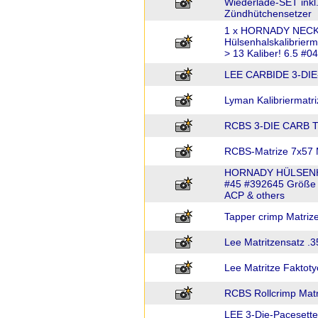
Wiederlade-SET inkl.
Zündhütchensetzer
1 x HORNADY NECK 
Hülsenhalskalibrier
> 13 Kaliber! 6.5 #0
LEE CARBIDE 3-DIE
Lyman Kalibriermatri
RCBS 3-DIE CARB 
RCBS-Matrize 7x57
HORNADY HÜLSENHAL
#45 #392645 Größe 
ACP & others
Tapper crimp Matriz
Lee Matritzensatz .3
Lee Matritze Faktoty
RCBS Rollcrimp Matr
LEE 3-Die-Pacesette