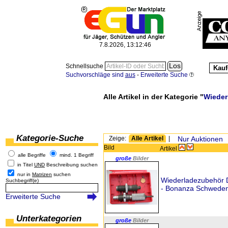
7.8.2026, 13:12:46
Schnellsuche
Kauf
Suchvorschläge sind
aus
-
Erweiterte Suche
Alle Artikel in der Kategorie "
Wieder
Kategorie-Suche
Zeige:
Alle Artikel
|
Nur Auktionen
Bild
Artikel
alle Begriffe
mind. 1 Begriff
große
Bilder
in Titel
UND
Beschreibung suchen
nur in
Matrizen
suchen
Wiederladezubehör D
Suchbegriff(e)
- Bonanza Schweden
Erweiterte Suche
Unterkategorien
große
Bilder