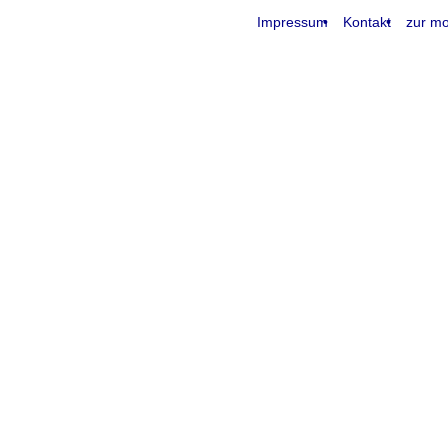
Impressum
Kontakt
zur mo
request time: 0.003997 sec - runtime: 0.064338 sec