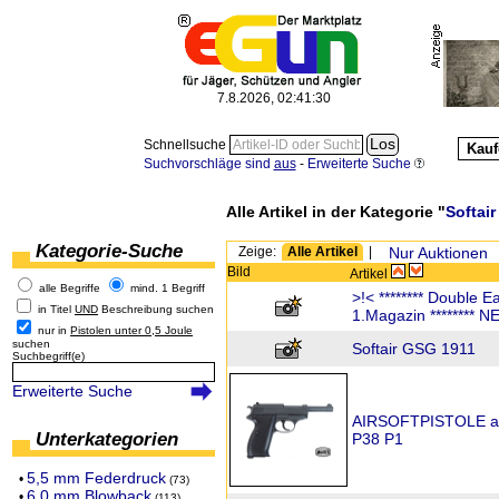
7.8.2026, 02:41:30
Schnellsuche
Kauf
Suchvorschläge sind
aus
-
Erweiterte Suche
Alle Artikel in der Kategorie "
Softair
Kategorie-Suche
Zeige:
Alle Artikel
|
Nur Auktionen
Bild
Artikel
alle Begriffe
mind. 1 Begriff
>!< ******** Double 
in Titel
UND
Beschreibung suchen
1.Magazin ******** NE
nur in
Pistolen unter 0,5 Joule
suchen
Softair GSG 1911
Suchbegriff(e)
Erweiterte Suche
AIRSOFTPISTOLE au
Unterkategorien
P38 P1
5,5 mm Federdruck
•
(73)
6,0 mm Blowback
•
(113)