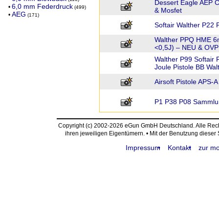
Dessert Eagle AEP 
6,0 mm Federdruck
•
(499)
& Mosfet
AEG
•
(171)
Softair Walther P22 
Walther PPQ HME 6m
<0,5J) – NEU & OVP 
Walther P99 Softair 
Joule Pistole BB Wal
Airsoft Pistole APS-
P1 P38 P08 Sammlu
Copyright (c) 2002-2026 eGun GmbH Deutschland. Alle Re
ihren jeweiligen Eigentümern. • Mit der Benutzung dieser
Impressum
Kontakt
zur mo
request time: 0.004210 sec - runtime: 0.044895 sec