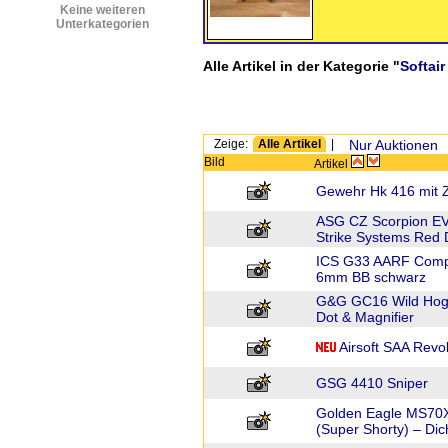
Keine weiteren
Unterkategorien
Alle Artikel in der Kategorie "
Softair
Zeige:
Alle Artikel
|
Nur Auktionen
Bild
Artikel
Gewehr Hk 416 mit Z
ASG CZ Scorpion EV
Strike Systems Red 
ICS G33 AARF Compa
6mm BB schwarz
G&G GC16 Wild Hog
Dot & Magnifier
Airsoft SAA Rev
GSG 4410 Sniper
Golden Eagle MS70
(Super Shorty) – Dich