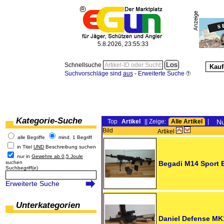
5.8.2026, 23:55:33
Schnellsuche
Kauf
Suchvorschläge sind
aus
-
Erweiterte Suche
Kategorie-Suche
Top
Artikel
|| Zeige:
Alle Artikel
|
Nu
Bild
Artikel
alle Begriffe
mind. 1 Begriff
in Titel
UND
Beschreibung suchen
nur in
Gewehre ab 0,5 Joule
suchen
Begadi M14 Sport
Suchbegriff(e)
Erweiterte Suche
Unterkategorien
Daniel Defense M