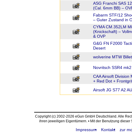
ASG Franchi SAS 12 Ta
(Cal. 6mm BB) – OV
Fabarm STF/12 Shoot
– Guter Zustand in 
CYMA CM.352LM M87
(Knickschaft) – Vollme
& OVP
G&G FN F2000 Tacti
Desert
wolverine MTW Billet
Novritsch SSR4 mk2
CAA Airsoft Division
+ Red Dot + Frontgrif
Airsoft JG S77 A2 
Copyright (c) 2002-2026 eGun GmbH Deutschland. Alle Re
ihren jeweiligen Eigentümern. • Mit der Benutzung dieser
Impressum
Kontakt
zur mo