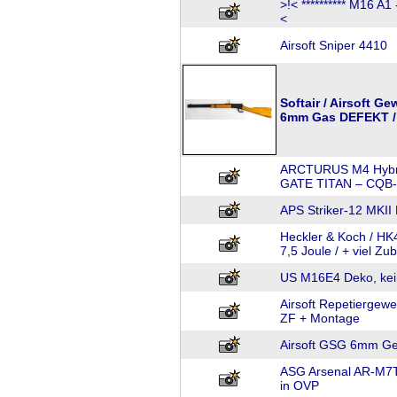
>!< ********** M16 A1
<
Airsoft Sniper 4410
Softair / Airsoft 
6mm Gas DEFEKT 
ARCTURUS M4 Hybrid
GATE TITAN – CQB-
APS Striker-12 MKII
Heckler & Koch / HK
7,5 Joule / + viel Zu
US M16E4 Deko, kei
Airsoft Repetiergew
ZF + Montage
Airsoft GSG 6mm Gew
ASG Arsenal AR-M7
in OVP