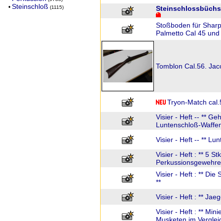
Steinschloß
•
(1115)
Steinschlossbüchs
Stoßboden für Sharp
Palmetto Cal 45 und
Tomblon Cal.56. Jaco
Tryon-Match cal.
Visier - Heft -- ** G
Luntenschloß-Waffen
Visier - Heft -- ** L
Visier - Heft : ** 5 S
Perkussionsgewehre
Visier - Heft : ** D
**
Visier - Heft : ** Jae
Visier - Heft : ** Min
Musketen im Vergleic