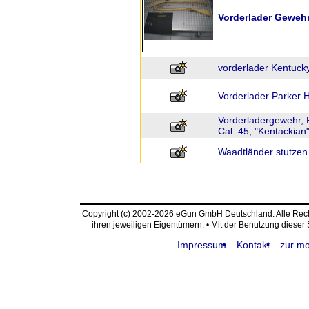
Vorderlader Geweh
vorderlader Kentuck
Vorderlader Parker 
Vorderladergewehr, P
Cal. 45, "Kentackian"
Waadtländer stutzen
Copyright (c) 2002-2026 eGun GmbH Deutschland. Alle Re
ihren jeweiligen Eigentümern. • Mit der Benutzung dieser
Impressum
Kontakt
zur mo
request time: 0.004252 sec - runtime: 0.060742 sec