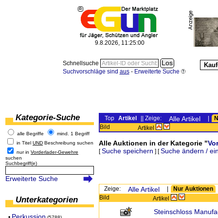
9.8.2026, 11:25:00
Schnellsuche
Kauf
Suchvorschläge sind
aus
-
Erweiterte Suche
Kategorie-Suche
Top
Artikel
|| Zeige:
Alle Artikel
|
N
Bild
Artikel
alle Begriffe
mind. 1 Begriff
Alle Auktionen in der Kategorie "
Vo
in Titel
UND
Beschreibung suchen
Suche speichern
Suche ändern / ei
[
] [
nur in
Vorderlader-Gewehre
suchen
Suchbegriff(e)
Erweiterte Suche
Zeige:
Alle Artikel
|
Nur Auktionen
Bild
Unterkategorien
Artikel
Steinschloss Manufa
Perkussion
•
(5788)