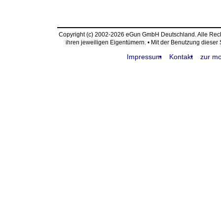
Copyright (c) 2002-2026 eGun GmbH Deutschland. Alle Re
ihren jeweiligen Eigentümern. • Mit der Benutzung dieser
Impressum
Kontakt
zur mo
request time: 0.003994 sec - runtime: 0.054866 sec