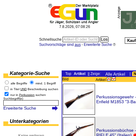
7.8.2026, 07:08:26
Schnellsuche
Kauf
Suchvorschläge sind
aus
-
Erweiterte Suche
Kategorie-Suche
Top
Artikel
|| Zeige:
Alle Artikel
|
N
Bild
Artikel
alle Begriffe
mind. 1 Begriff
in Titel
UND
Beschreibung suchen
nur in
Perkussion
suchen
Perkussionsgewehr 
Suchbegriff(e)
Enfield M1853 "3-Ban
Erweiterte Suche
Unterkategorien
Perkussionsbüchse 
RIFLE.45" (Italien)
Keine weiteren