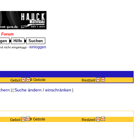
|
Forum
igen
Hilfe
Suchen
█
█
einloggen
nd nicht eingeloggt -
# Gebote
Gebot
Restzeit
chern
Suche ändern / einschränken
] [
]
# Gebote
Gebot
Restzeit