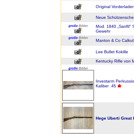
Original Vorderlade
Neue Schützensche
große
Bilder
Mod. 1840 „Sanftl“ 
Gewehr
große
Bilder
Manton & Co Calkutt
Lee Bullet Kokille
Kentucky Rifle von M
große
Bilder
Investarm Perkuss
Kaliber .45
Hege Uberti Great P