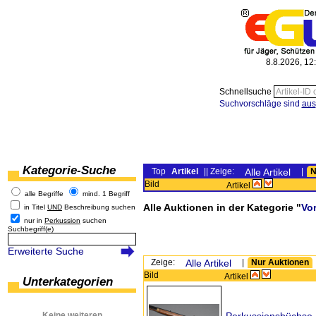
8.8.2026, 12
Schnellsuche
Suchvorschläge sind
aus
Kategorie-Suche
Top
Artikel
|| Zeige:
Alle Artikel
|
N
Bild
Artikel
alle Begriffe
mind. 1 Begriff
Alle Auktionen in der Kategorie "
Vo
in Titel
UND
Beschreibung suchen
nur in
Perkussion
suchen
Suchbegriff(e)
Erweiterte Suche
Zeige:
Alle Artikel
|
Nur Auktionen
Bild
Artikel
Unterkategorien
Keine weiteren