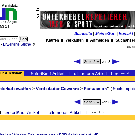
:53:15
Startseite
|
Mein eGun
|
Kontakt
Kaufen
Verkaufen
Anmelden
Suchanze
█
█
█
-
Erweiterte Suche
Sie si
von 3
ur Auktionen
|
SofortKauf-Artikel
|
alle neuen Artikel
|
gesamt: 4
rderladerwaffen
>
Vorderlader-Gewehre
>
Perkussion
"
Suche spei
[
von 3
|
SofortKauf-Artikel
|
alle neuen Artikel
|
gesamt: 60