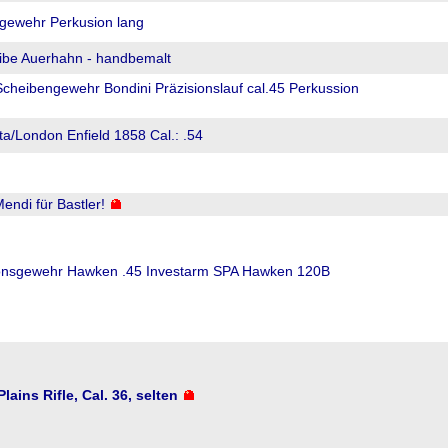
rgewehr Perkusion lang
ibe Auerhahn - handbemalt
Scheibengewehr Bondini Präzisionslauf cal.45 Perkussion
a/London Enfield 1858 Cal.: .54
endi für Bastler!
ionsgewehr Hawken .45 Investarm SPA Hawken 120B
lains Rifle, Cal. 36, selten