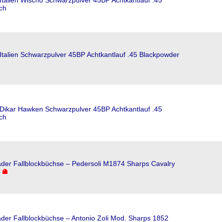
talien Wischo Schwarzpulver 45BP Achtkantlauf .45
ch
talien Schwarzpulver 45BP Achtkantlauf .45 Blackpowder
Dikar Hawken Schwarzpulver 45BP Achtkantlauf .45
ch
ader Fallblockbüchse – Pedersoli M1874 Sharps Cavalry
ader Fallblockbüchse – Antonio Zoli Mod. Sharps 1852