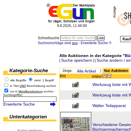
9.8.2026, 11:46:00
Schnellsuche
Kauf
Suchvorschläge sind
aus
-
Erweiterte Suche
Alle Auktionen in der Kategorie "
Bü
Suche speichern
Suche ändern / ei
[
] [
Kategorie-Suche
Zeige:
Alle Artikel
|
Nur Auktionen
Bild
Artikel
alle Begriffe
mind. 1 Begriff
Werkzeug kiste mit
in Titel
UND
Beschreibung suchen
nur in
Metallbearbeitung
suchen
Werkzeug kiste mit
Suchbegriff(e)
Erweiterte Suche
Walter Teilapparat
Unterkategorien
Verschiedene Gewin
Büchsenmachernach
Keine weiteren