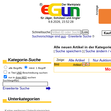
9.8.2026, 15:52:28
Schnellsuche
Kauf
Suchvorschläge sind
aus
-
Erweiterte Suche
Alle neuen Artikel in der Kategorie
Suche speichern
Suche ändern / 
[
] [
Kategorie-Suche
Zeige:
Alle Artikel
|
Nur Auktio
Bild
Artikel
alle Begriffe
mind. 1 Begriff
Mom
in Titel
UND
Beschreibung suchen
nur in
4mm M20
suchen
Suchbegriff(e)
Erweiterte Suche
Unterkategorien
Keine weiteren Unterkategorien