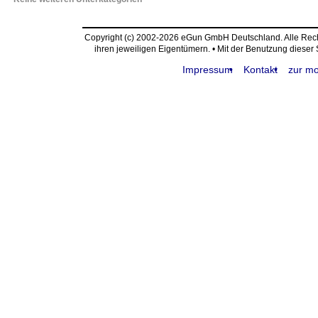
Copyright (c) 2002-2026 eGun GmbH Deutschland. Alle Re
ihren jeweiligen Eigentümern. • Mit der Benutzung dieser
Impressum
Kontakt
zur mo
request time: 0.004182 sec - runtime: 0.025206 sec