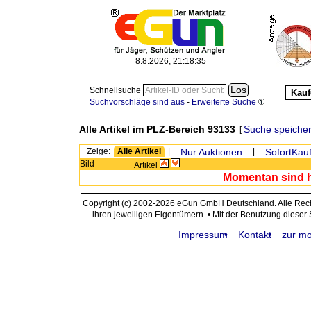
8.8.2026, 21:18:35
Schnellsuche
Kauf
Suchvorschläge sind
aus
-
Erweiterte Suche
Alle Artikel im PLZ-Bereich 93133
Suche speiche
[
Zeige:
Alle Artikel
|
Nur Auktionen
|
SofortKauf
Bild
Artikel
Momentan sind hi
Copyright (c) 2002-2026 eGun GmbH Deutschland. Alle Re
ihren jeweiligen Eigentümern. • Mit der Benutzung dieser
Impressum
Kontakt
zur mo
request time: 0.003705 sec - runtime: 0.112443 sec