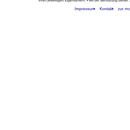
ihren jeweiligen Eigentümern. • Mit der Benutzung dieser
Impressum
Kontakt
zur mo
request time: 0.004396 sec - runtime: 0.040935 sec