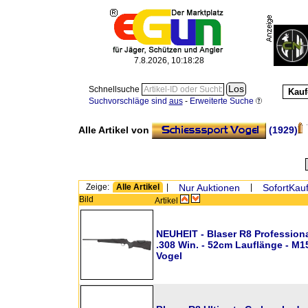
7.8.2026, 10:18:29
Schnellsuche
Kauf
Suchvorschläge sind
aus
-
Erweiterte Suche
Alle Artikel von
(1929)
Zeige:
Alle Artikel
|
Nur Auktionen
|
SofortKauf
Bild
Artikel
NEUHEIT - Blaser R8 Professional
.308 Win. - 52cm Lauflänge - M1
Vogel