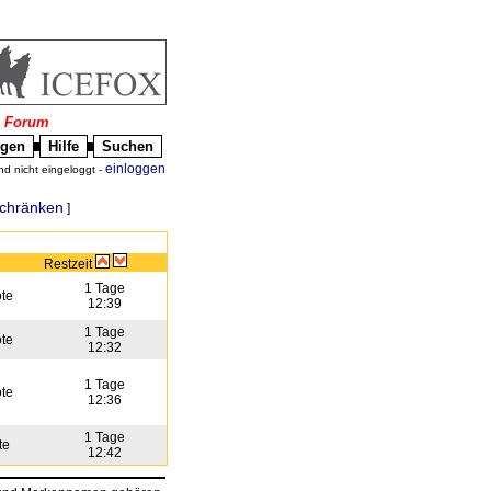
|
Forum
igen
Hilfe
Suchen
█
█
einloggen
nd nicht eingeloggt -
schränken
]
Restzeit
1 Tage
te
12:39
1 Tage
te
12:32
1 Tage
te
12:36
1 Tage
te
12:42