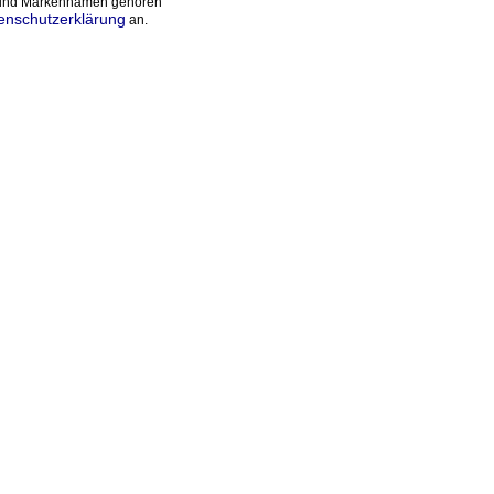
n und Markennamen gehören
enschutzerklärung
an.