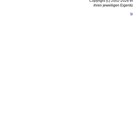
Copyright (c) 2002-2026 
ihren jeweiligen Eigent
I
request time: 0.004159 sec - runtime: 0.034773 sec