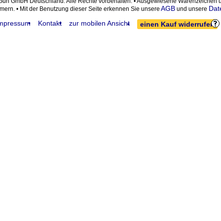
eGun GmbH Deutschland. Alle Rechte vorbehalten. • Ausgewiesene Warenzeiche
AGB
Dat
ümern. • Mit der Benutzung dieser Seite erkennen Sie unsere
und unsere
mpressum
Kontakt
zur mobilen Ansicht
einen Kauf widerrufen