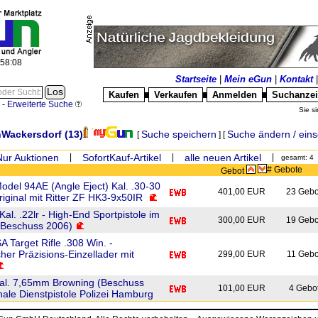
:58:08
Startseite
|
Mein eGun
|
Kontakt
Kaufen
Verkaufen
Anmelden
Suchanze
█
█
█
-
Erweiterte Suche
Sie si
nWackersdorf
(13)
Suche speichern
Suche ändern / ein
[
] [
Nur Auktionen
|
SofortKauf-Artikel
|
alle neuen Artikel
|
gesamt: 4
# Gebote
Gebot
odel 94AE (Angle Eject) Kal. .30-30
401,00 EUR
23 Gebo
riginal mit Ritter ZF HK3-9x50IR
al. .22lr - High-End Sportpistole im
300,00 EUR
19 Gebo
(Beschuss 2006)
 Target Rifle .308 Win. -
her Präzisions-Einzellader mit
299,00 EUR
11 Gebo
al. 7,65mm Browning (Beschuss
101,00 EUR
4 Gebo
nale Dienstpistole Polizei Hamburg