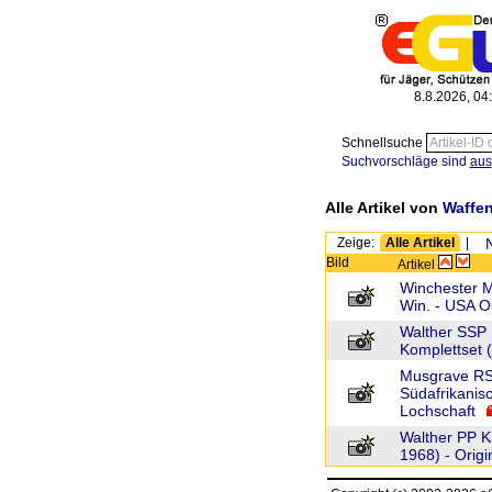
8.8.2026, 04
Schnellsuche
Suchvorschläge sind
aus
Alle Artikel von
Waffe
Zeige:
Alle Artikel
|
Bild
Artikel
Winchester M
Win. - USA O
Walther SSP K
Komplettset 
Musgrave RSA
Südafrikanisc
Lochschaft
Walther PP K
1968) - Origi