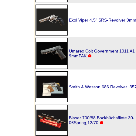
Ekol Viper 4,5" SRS-Revolver 9mm
Umarex Colt Government 1911 A1 
9mmPAK
Smith & Wesson 686 Revolver .3
Blaser 700/88 Bockbüchsflinte 30-
06Spring;12/70