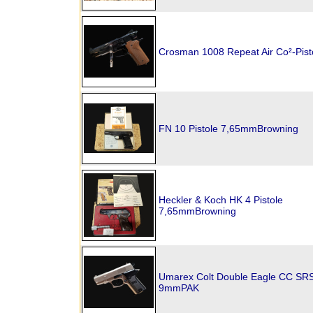
Crosman 1008 Repeat Air Co²-Pis
FN 10 Pistole 7,65mmBrowning
Heckler & Koch HK 4 Pistole
7,65mmBrowning
Umarex Colt Double Eagle CC SRS
9mmPAK