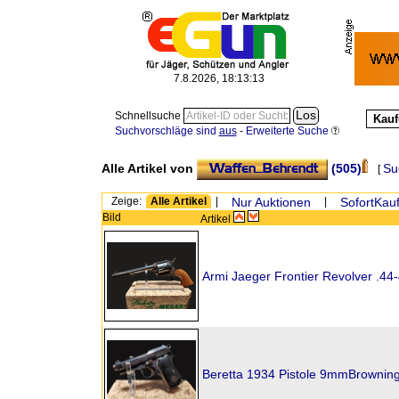
7.8.2026, 18:13:13
Schnellsuche
Kauf
Suchvorschläge sind
aus
-
Erweiterte Suche
Alle Artikel von
(505)
Su
[
Zeige:
Alle Artikel
|
Nur Auktionen
|
SofortKauf
Bild
Artikel
Armi Jaeger Frontier Revolver .4
Beretta 1934 Pistole 9mmBrownin