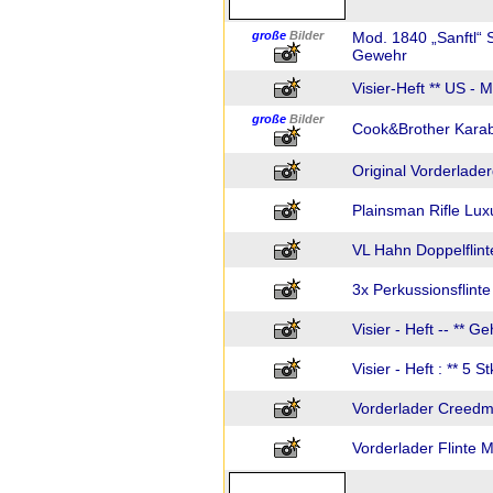
große
Bilder
Mod. 1840 „Sanftl“ 
Gewehr
Visier-Heft ** US - 
große
Bilder
Cook&Brother Karabi
Original Vorderlade
Plainsman Rifle Lux
VL Hahn Doppelflinte
3x Perkussionsflinte
Visier - Heft -- ** 
Visier - Heft : ** 5
Vorderlader Creed
Vorderlader Flinte 