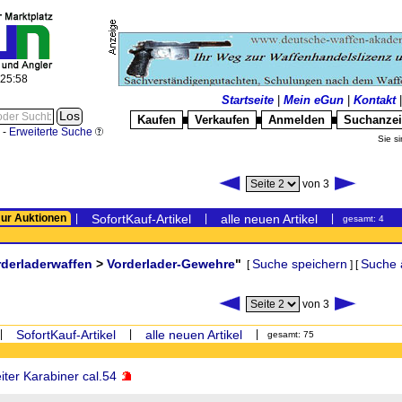
:25:58
Startseite
|
Mein eGun
|
Kontakt
Kaufen
Verkaufen
Anmelden
Suchanze
█
█
█
-
Erweiterte Suche
Sie si
von 3
ur Auktionen
|
SofortKauf-Artikel
|
alle neuen Artikel
|
gesamt: 4
rderladerwaffen
>
Vorderlader-Gewehre
"
Suche speichern
Suche 
[
] [
von 3
|
SofortKauf-Artikel
|
alle neuen Artikel
|
gesamt: 75
iter Karabiner cal.54