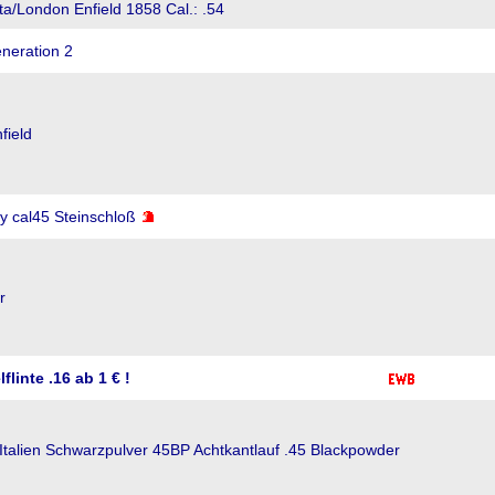
a/London Enfield 1858 Cal.: .54
neration 2
field
y cal45 Steinschloß
r
linte .16 ab 1 € !
talien Schwarzpulver 45BP Achtkantlauf .45 Blackpowder