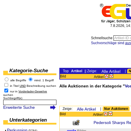
7.8.2026, 14
Schnellsuche
Suchvorschläge sind
aus
Kategorie-Suche
Top
Artikel
|| Zeige:
Alle Artikel
|
N
Bild
Artikel
alle Begriffe
mind. 1 Begriff
Alle Auktionen in der Kategorie "
Vo
in Titel
UND
Beschreibung suchen
nur in
Vorderlader-Gewehre
suchen
Suchbegriff(e)
Erweiterte Suche
Zeige:
Alle Artikel
|
Nur Auktionen
Bild
Artikel
Unterkategorien
Pedersoli Sharps Re
Perkussion
•
(5784)
große
Bilder