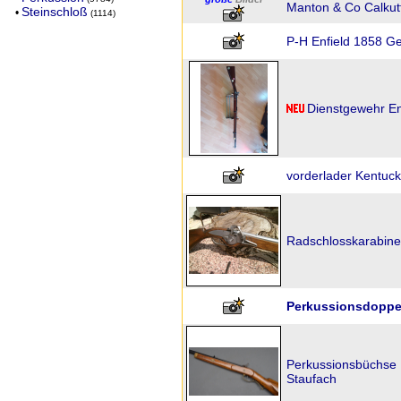
Manton & Co Calkutt
Steinschloß
•
(1114)
P-H Enfield 1858 Ge
Dienstgewehr En
vorderlader Kentuck
Radschlosskarabine
Perkussionsdoppelf
Perkussionsbüchse I
Staufach