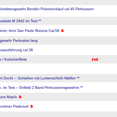
Scheibengewehr Bondini Präzisionslauf cal.45 Perkussion
Muskete M 1842 im Test **
ner, Armi San Paolo Brescia Cal.58
rgewehr Perkusion lang
usausführung cal.38
 / Kutscherflinte
Geht Docht -- Schießen mit Luntenschloß-Waffen **
 Stk. im Test -- Enfield 2 Band Perkussionsgewehre **
more Match
Mortimer Pedersoli