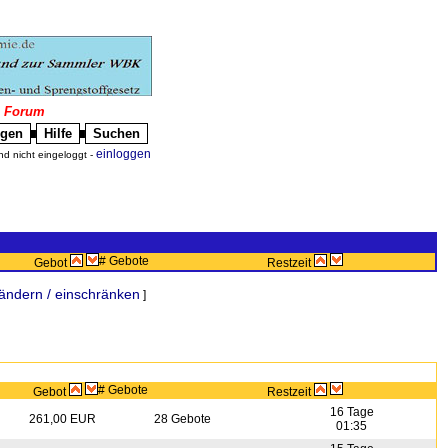
|
Forum
igen
Hilfe
Suchen
█
█
einloggen
nd nicht eingeloggt -
# Gebote
Gebot
Restzeit
ändern / einschränken
]
# Gebote
Gebot
Restzeit
16 Tage
261,00 EUR
28 Gebote
01:35