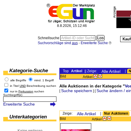
8.8.2026, 15:12:46
Schnellsuche
Kauf
Suchvorschläge sind
aus
-
Erweiterte Suche
Kategorie-Suche
Top
Artikel
|| Zeige:
Alle Artikel
|
N
Bild
Artikel
alle Begriffe
mind. 1 Begriff
Alle Auktionen in der Kategorie "
Vo
in Titel
UND
Beschreibung suchen
Suche speichern
Suche ändern / ei
[
] [
nur in
Perkussion
suchen
Suchbegriff(e)
Erweiterte Suche
Zeige:
Alle Artikel
|
Nur Auktionen
Unterkategorien
Bild
Artikel
Keine weiteren