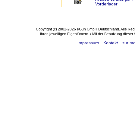
Vorderlader
Copyright (c) 2002-2026 eGun GmbH Deutschland. Alle Re
ihren jeweiligen Eigentümern. • Mit der Benutzung dieser
Impressum
Kontakt
zur mo
request time: 0.003741 sec - runtime: 0.052852 sec