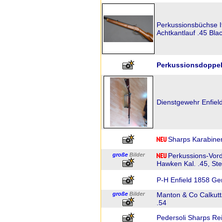
Perkussionsbüchse I
Achtkantlauf .45 Bl
Perkussionsdoppelfl
Dienstgewehr Enfiel
Sharps Karabiner
große
Bilder
Perkussions-Vor
Hawken Kal. .45, St
P-H Enfield 1858 Ge
große
Bilder
Manton & Co Calkutt
.54
Pedersoli Sharps Rei