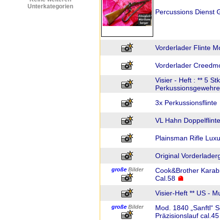
Unterkategorien
Percussions Dienst 
Vorderlader Flinte M
Vorderlader Creedm
Visier - Heft : ** 5 S
Perkussionsgewehre
3x Perkussionsflinte
VL Hahn Doppelflinte 
Plainsman Rifle Lux
Original Vorderlade
große
Bilder
Cook&Brother Karabi
Cal.58
Visier-Heft ** US - 
große
Bilder
Mod. 1840 „Sanftl“ 
Präzisionslauf cal.