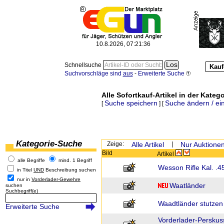
10.8.2026, 07:21:36
Schnellsuche
Kauf
Suchvorschläge sind
aus
-
Erweiterte Suche
Alle Sofortkauf-Artikel in der Katego
Suche speichern
Suche ändern / ei
[
] [
Kategorie-Suche
Zeige:
Alle Artikel
|
Nur Auktione
Bild
Artikel
alle Begriffe
mind. 1 Begriff
Wesson Rifle Kal. .
in Titel
UND
Beschreibung suchen
nur in
Vorderlader-Gewehre
Waatländer
suchen
Suchbegriff(e)
Waadtländer stutzen
Erweiterte Suche
Vorderlader-Perskus