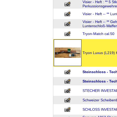
Visier - Heft : ** 5 S
Perkussionsgewehre
Visier - Heft -- ** L
Visier - Heft -- ** G
Luntenschloß-Waffen
Tryon-Match cal.50
Tryon Luxus (L219) K
Steinschloss - Te
Steinschloss - Te
STECHER INVESTA
Schweizer Scheibenb
SCHLOSS INVESTA