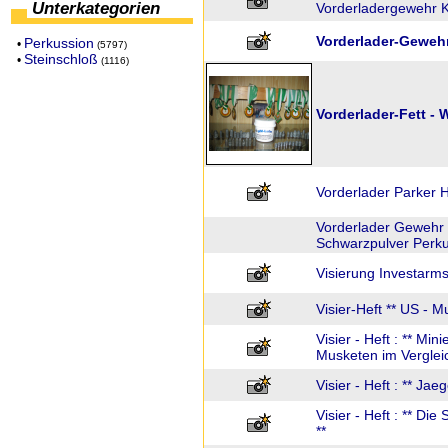
Unterkategorien
Vorderladergewehr K
Vorderlader-Gewehr
Perkussion
•
(5797)
Steinschloß
•
(1116)
Vorderlader-Fett -
Vorderlader Parker 
Vorderlader Gewehr 
Schwarzpulver Perku
Visierung Investarms
Visier-Heft ** US - 
Visier - Heft : ** Min
Musketen im Vergleic
Visier - Heft : ** Jae
Visier - Heft : ** D
**