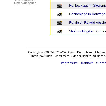
Unterkategorien
Rehbockjagd in Sloweni
Robbenjagd in Norwege
Rothirsch Rotwild Absch
Steinbockjagd in Spanie
Copyright (c) 2002-2026 eGun GmbH Deutschland. Alle Re
ihren jeweiligen Eigentümern. • Mit der Benutzung dieser
Impressum
Kontakt
zur mo
request time: 0.004163 sec - runtime: 0.037651 sec