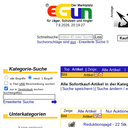
7.8.2026, 20:19:27
Schnellsuche
Kauf
Suchvorschläge sind
aus
-
Erweiterte Suche
Kategorie-Suche
Top
Artikel
|| Zeige:
Alle Artikel
|
Bild
Artikel
alle Begriffe
mind. 1 Begriff
Alle Sofortkauf-Artikel in der Kateg
in Titel
UND
Beschreibung suchen
Suche speichern
Suche ändern / 
[
] [
nur in
Jagdurlaub
suchen
Suchbegriff(e)
Erweiterte Suche
Zeige:
Alle Artikel
|
Nur Auktion
Unterkategorien
Bild
Artikel
Reduktionsjagd - 22 Stk. 
Keine weiteren