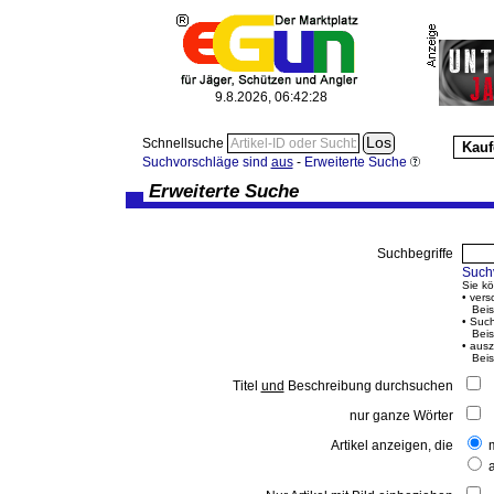
9.8.2026, 06:42:28
Schnellsuche
Kauf
Suchvorschläge sind
aus
-
Erweiterte Suche
Erweiterte Suche
Suchbegriffe
Such
Sie k
• vers
Beisp
• Such
Beisp
• ausz
Beisp
Titel
und
Beschreibung durchsuchen
nur ganze Wörter
Artikel anzeigen, die