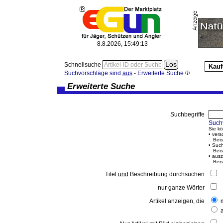
8.8.2026, 15:49:13
Schnellsuche
Kauf
Suchvorschläge sind
aus
-
Erweiterte Suche
Erweiterte Suche
Suchbegriffe
Such
Sie k
• vers
Beisp
• Such
Beisp
• ausz
Beisp
Titel
und
Beschreibung durchsuchen
nur ganze Wörter
Artikel anzeigen, die