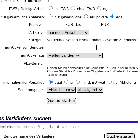
Artikel mit Bild einbeziehen
EWB-pflichtige Artikel
mit EWB
ohne EWB
egal
nur gewerbliche Anbieter?
nur gewerbliche
nur private
egal
Preis von
EUR bis
EUR
Artikeltyp
Kategorie
Vorderladerwaffen > Vorderlader-Gewehre > Perkussi
nur Artikel von Benutzer
nur Artikel aus
PLZ-Bereich
Geben Sie hier entweder eine komplette PLZ ein oder nutzen Sie
können Sie sich z.B. nach der Eingabe von "14" alle Artikel an
"14xxx" lautet.
internationaler Versand?
egal
ja
mind. EU-weit
nur Abholung
Sortierung nach
nes Verkäufers suchen
tikel eines bestimmten Mitglieds auflisten lassen.
Benutzername des Verkäufers