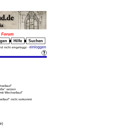
|
Forum
igen
Hilfe
Suchen
█
█
einloggen
nd nicht eingeloggt -
hsellauf"
üße" setzen
"mit Wechsellauf"
sellauf" nicht vorkommt
e)