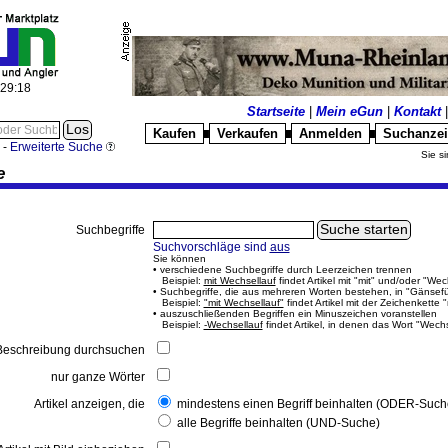
:29:18
Startseite
|
Mein eGun
|
Kontakt
Kaufen
Verkaufen
Anmelden
Suchanze
█
█
█
-
Erweiterte Suche
Sie si
e
Suchbegriffe
Suchvorschläge sind
aus
Sie können
• verschiedene Suchbegriffe durch Leerzeichen trennen
Beispiel:
mit Wechsellauf
findet Artikel mit "mit" und/oder "Wec
• Suchbegriffe, die aus mehreren Worten bestehen, in "Gänsef
Beispiel:
"mit Wechsellauf"
findet Artikel mit der Zeichenkette 
• auszuschließenden Begriffen ein Minuszeichen voranstellen
Beispiel:
-Wechsellauf
findet Artikel, in denen das Wort "Wech
eschreibung durchsuchen
nur ganze Wörter
Artikel anzeigen, die
mindestens einen Begriff beinhalten (ODER-Such
alle Begriffe beinhalten (UND-Suche)