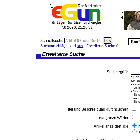
7.8.2026, 21:28:32
Schnellsuche
Kauf
Suchvorschläge sind
aus
-
Erweiterte Suche
Erweiterte Suche
Suchbegriffe
Such
Sie k
• vers
Beisp
• Such
Beisp
• ausz
Beisp
Titel
und
Beschreibung durchsuchen
nur ganze Wörter
Artikel anzeigen, die