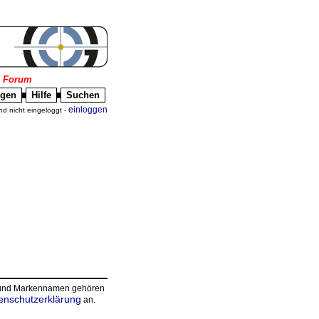
|
Forum
igen
Hilfe
Suchen
█
█
einloggen
nd nicht eingeloggt -
n und Markennamen gehören
enschutzerklärung
an.