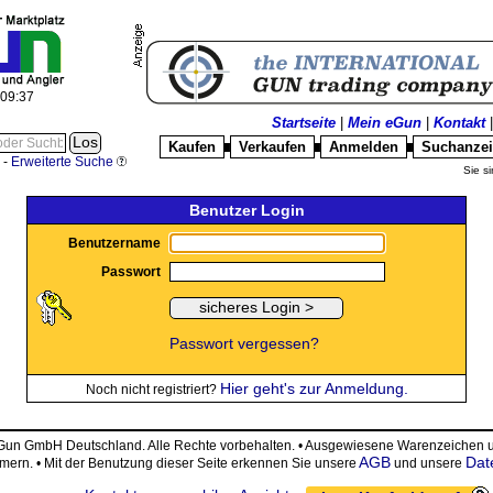
:09:37
Startseite
|
Mein eGun
|
Kontakt
Kaufen
Verkaufen
Anmelden
Suchanze
█
█
█
-
Erweiterte Suche
Sie si
Benutzer Login
Benutzername
Passwort
Passwort vergessen?
Hier geht's zur Anmeldung.
Noch nicht registriert?
eGun GmbH Deutschland. Alle Rechte vorbehalten. • Ausgewiesene Warenzeiche
AGB
Dat
ümern. • Mit der Benutzung dieser Seite erkennen Sie unsere
und unsere