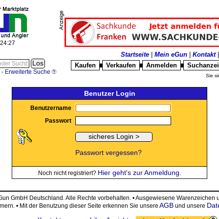
:24:27
Startseite
|
Mein eGun
|
Kontakt
Kaufen
Verkaufen
Anmelden
Suchanze
█
█
█
-
Erweiterte Suche
Sie si
Benutzer Login
Benutzername
Passwort
Passwort vergessen?
Hier geht's zur Anmeldung.
Noch nicht registriert?
eGun GmbH Deutschland. Alle Rechte vorbehalten. • Ausgewiesene Warenzeiche
AGB
Dat
ümern. • Mit der Benutzung dieser Seite erkennen Sie unsere
und unsere