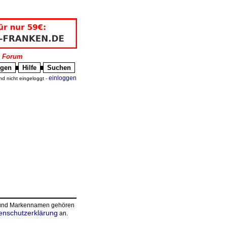
|
Forum
igen
Hilfe
Suchen
█
█
einloggen
nd nicht eingeloggt -
n und Markennamen gehören
enschutzerklärung
an.