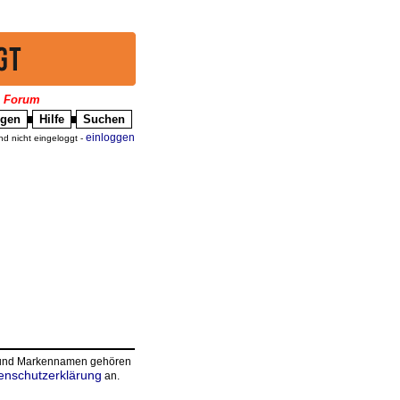
|
Forum
igen
Hilfe
Suchen
█
█
einloggen
nd nicht eingeloggt -
n und Markennamen gehören
enschutzerklärung
an.