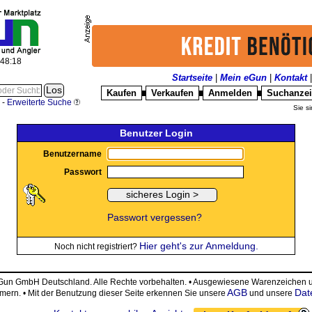
:48:18
Startseite
|
Mein eGun
|
Kontakt
Kaufen
Verkaufen
Anmelden
Suchanze
█
█
█
-
Erweiterte Suche
Sie si
Benutzer Login
Benutzername
Passwort
Passwort vergessen?
Hier geht's zur Anmeldung.
Noch nicht registriert?
eGun GmbH Deutschland. Alle Rechte vorbehalten. • Ausgewiesene Warenzeiche
AGB
Dat
ümern. • Mit der Benutzung dieser Seite erkennen Sie unsere
und unsere