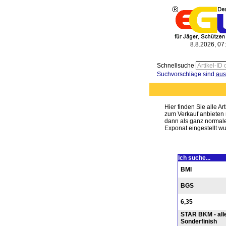
8.8.2026, 07
Schnellsuche
Suchvorschläge sind
aus
Hier finden Sie alle A
zum Verkauf anbieten m
dann als ganz normale
Exponat eingestellt wu
Ich suche...
BMI
BGS
6,35
STAR BKM - all
Sonderfinish