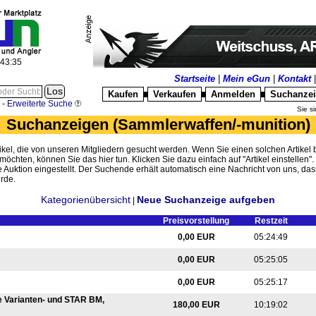
:43:35
Startseite
|
Mein eGun
|
Kontakt
Kaufen
Verkaufen
Anmelden
Suchanze
█
█
█
-
Erweiterte Suche
Sie si
Suchanzeigen (Sammlerwaffen/-munition)
rtikel, die von unseren Mitgliedern gesucht werden. Wenn Sie einen solchen Artikel 
öchten, können Sie das hier tun. Klicken Sie dazu einfach auf "Artikel einstellen"
 Auktion eingestellt. Der Suchende erhält automatisch eine Nachricht von uns, da
rde.
Kategorienübersicht
Neue Suchanzeige aufgeben
|
Preisvorstellung
Restzeit
0,00 EUR
05:24:49
0,00 EUR
05:25:05
0,00 EUR
05:25:17
e Varianten- und STAR BM,
180,00 EUR
10:19:02