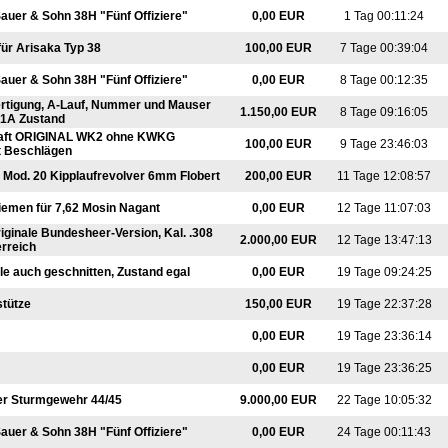
auer & Sohn 38H "Fünf Offiziere"
0,00 EUR
1 Tag 00:11:24
für Arisaka Typ 38
100,00 EUR
7 Tage 00:39:04
auer & Sohn 38H "Fünf Offiziere"
0,00 EUR
8 Tage 00:12:35
rtigung, A-Lauf, Nummer und Mauser
1.150,00 EUR
8 Tage 09:16:05
 1A Zustand
haft ORIGINAL WK2 ohne KWKG
100,00 EUR
9 Tage 23:46:03
t Beschlägen
 Mod. 20 Kipplaufrevolver 6mm Flobert
200,00 EUR
11 Tage 12:08:57
emen für 7,62 Mosin Nagant
0,00 EUR
12 Tage 11:07:03
iginale Bundesheer-Version, Kal. .308
2.000,00 EUR
12 Tage 13:47:13
erreich
ile auch geschnitten, Zustand egal
0,00 EUR
19 Tage 09:24:25
stütze
150,00 EUR
19 Tage 22:37:28
0,00 EUR
19 Tage 23:36:14
0,00 EUR
19 Tage 23:36:25
r Sturmgewehr 44/45
9.000,00 EUR
22 Tage 10:05:32
auer & Sohn 38H "Fünf Offiziere"
0,00 EUR
24 Tage 00:11:43