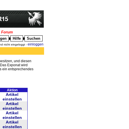
|
Forum
igen
Hilfe
Suchen
█
█
einloggen
nd nicht eingeloggt -
besitzen, und diesen
. Das Exponat wird
ss ein entsprechendes
Aktion
Artikel
einstellen
Artikel
einstellen
Artikel
einstellen
Artikel
einstellen