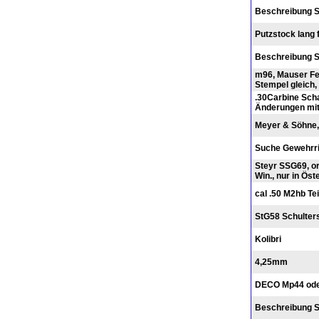
Beschreibung S
Putzstock lang 
Beschreibung S
m96, Mauser Fe
Stempel gleich,
.30Carbine Sc
Änderungen mi
Meyer & Söhne,
Suche Gewehrri
Steyr SSG69, or
Win., nur in Öst
cal .50 M2hb Te
StG58 Schulter
Kolibri
4,25mm
DECO Mp44 ode
Beschreibung S